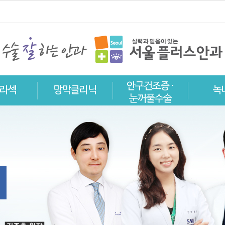
안구건조증 ·
라섹
망막클리닉
녹
눈꺼풀수술