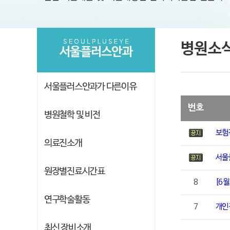
병원소
서울플러스안과
서울플러스안과가 다른이유
번호
병원철학 및 비전
보험
의료진소개
서울
원장별진료시간표
8
[6월
연구학술활동
7
개인
최신 장비소개