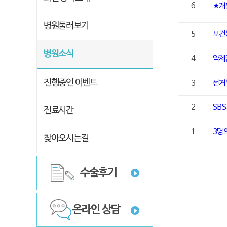
6
★개
병원둘러보기
5
보건
병원소식
4
약제
진행중인 이벤트
3
선거
2
SB
진료시간
1
3명
찾아오시는길
수술후기
온라인 상담