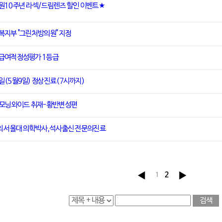
원10주년 라섹/드림렌즈 할인 이벤트★
복지부 "그린처방의원" 지정
급여적정성평가 1등급
일(5월9일) 정상진료(7시까지)
S모닝와이드 취재-황반변성편
의 서울대 의학박사,석사출신 전문의진료
1
2
검색