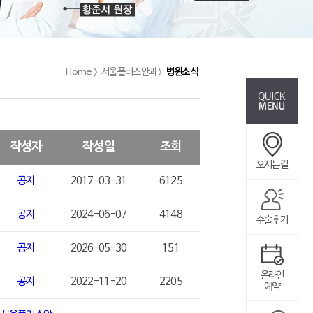
Home >
서울플러스안과 >
병원소식
작성자
작성일
조회
오시는길
공지
2017-03-31
6125
공지
2024-06-07
4148
수술후기
공지
2026-05-30
151
온라인
공지
2022-11-20
2205
예약