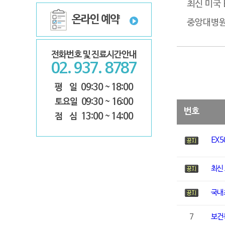
최신 미국
온라인 예약
중앙대병원
전화번호 및 진료시간안내
02. 937. 8787
평 일
09:30 ~ 18:00
토요일
09:30 ~ 16:00
번호
점 심
13:00 ~ 14:00
EX
최신
국내최
7
보건