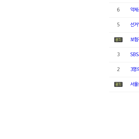
6
약제
5
선거
보험
3
SB
2
3명
서울