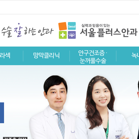
안구건조증 ·
라섹
망막클리닉
녹
눈꺼풀수술