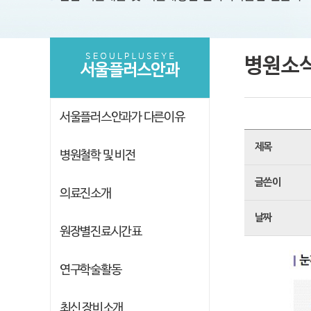
병원소
서울플러스안과
서울플러스안과가 다른이유
제목
병원철학 및 비전
글쓴이
의료진소개
날짜
원장별진료시간표
연구학술활동
최신 장비소개