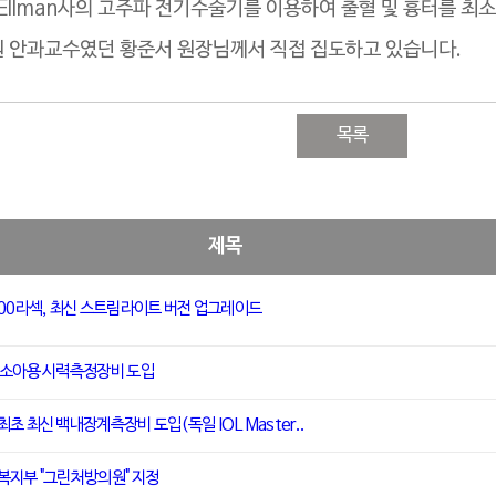
 Ellman사의 고주파 전기수술기를 이용하여 출혈 및 흉터를 
 안과교수였던 황준서 원장님께서 직접 집도하고 있습니다.
목록
제목
500라섹, 최신 스트림라이트 버전 업그레이드
 소아용 시력측정장비 도입
초 최신 백내장계측장비 도입(독일 IOL Master..
복지부 "그린처방의원" 지정