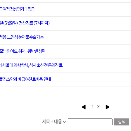
급여적정성평가 1등급
일(5월9일) 정상진료(7시까지)
적용 노인성 눈꺼풀수술가능
S모닝와이드 취재-황반변성편
의 서울대 의학박사,석사출신 전문의진료
플러스안과 비급여진료비용 안내
1
2
검색