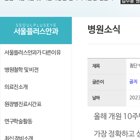
병원소식
서울플러스안과
서울플러스안과가 다른이유
첨단 
제목
병원철학 및 비전
공지
글쓴이
의료진소개
2023
날짜
원장별진료시간표
올해 개원 10
연구학술활동
가장 정확하고 
최신 장비소개