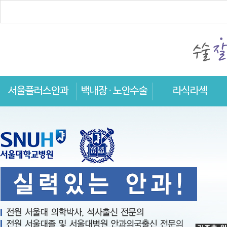
서울플러스안과
백내장 · 노안수술
라식라섹