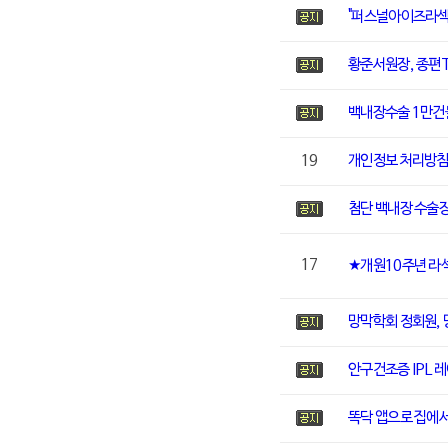
"퍼스널아이즈라섹
황준서원장, 종편
백내장수술 1만건돌
19
개인정보 처리방침
첨단 백내장 수술
17
★개원10주년 라
망막학회 정회원,
안구건조증 IPL 
똑닥 앱으로 집에