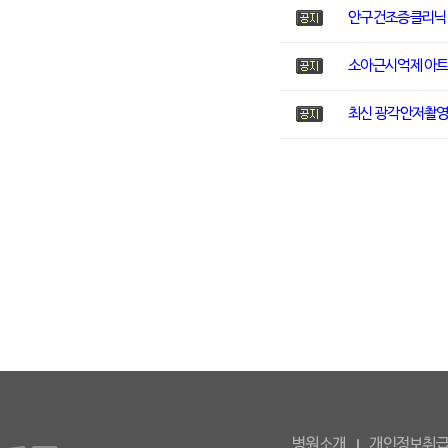
안구건조증클리닉
소아근시억제 아
최신 광각안저촬영
병원소개
개인정보취